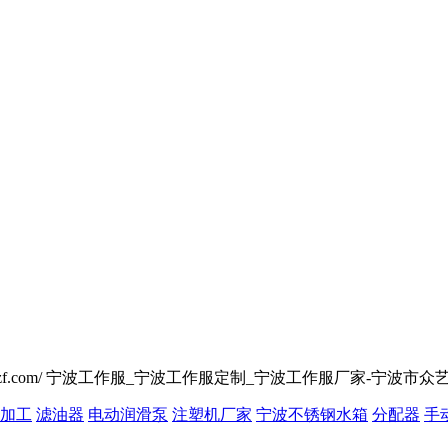
www.nb-zygzf.com/ 宁波工作服_宁波工作服定制_宁波工作服厂家-宁波市众
加工
滤油器
电动润滑泵
注塑机厂家
宁波不锈钢水箱
分配器
手