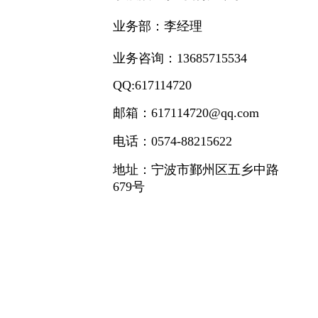
业务部：李经理
业务咨询：13685715534
QQ:617114720
邮箱：617114720@qq.com
电话：0574-88215622
地址：宁波市鄞州区五乡中路
679号