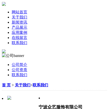
网站首页
关于我们
新闻资讯
产品展示
应用案例
在线留言
联系我们
公司简介
公司资质
联系我们
首 页
>
关于我们
>
联系我们
宁波众艺服饰有限公司