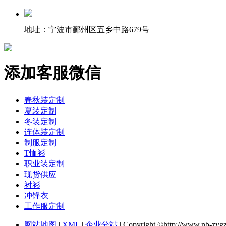
地址：宁波市鄞州区五乡中路679号
添加客服微信
春秋装定制
夏装定制
冬装定制
连体装定制
制服定制
T恤衫
职业装定制
现货供应
衬衫
冲锋衣
工作服定制
网站地图
|
XML
|
企业分站
| Copyright ©http://