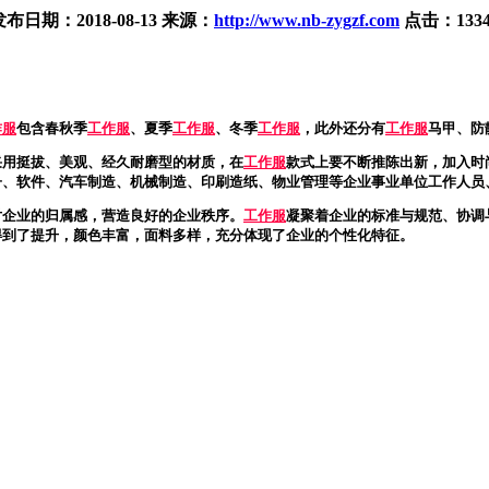
发布日期：
2018-08-13
来源：
http://www.nb-zygzf.com
点击：
133
作服
包含春秋季
工作服
、夏季
工作服
、冬季
工作服
，此外还分有
工作服
马甲、防
采用挺拔、美观、经久耐磨型的材质，在
工作服
款式上要不断推陈出新，加入时
子、软件、汽车制造、机械制造、印刷造纸、物业管理等企业事业单位工作人员
对企业的归属感，营造良好的企业秩序。
工作服
凝聚着企业的标准与规范、协调
得到了提升，颜色丰富，面料多样，充分体现了企业的个性化特征。