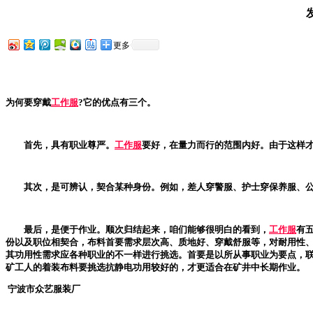
更多
为何要穿戴
工作服
?它的优点有三个。
首先，具有职业尊严。
工作服
要好，在量力而行的范围内好。由于这样
其次，是可辨认，契合某种身份。例如，差人穿警服、护士穿保养服、
最后，是便于作业。顺次归结起来，咱们能够很明白的看到，
工作服
有
份以及职位相契合，布料首要需求层次高、质地好、穿戴舒服等，对耐用性
其功用性需求应各种职业的不一样进行挑选。首要是以所从事职业为要点，
矿工人的着装布料要挑选抗静电功用较好的，才更适合在矿井中长期作业。
宁波市众艺服装厂