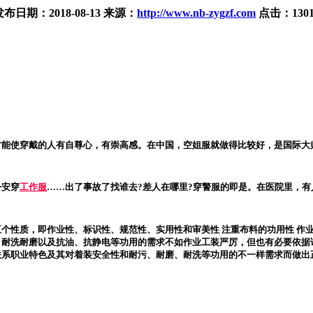
发布日期：
2018-08-13
来源：
http://www.nb-zygzf.com
点击：
130
才能使穿戴的人有自尊心，有崇高感。在中国，空姐服就做得比较好，是国际大
公安穿
工作服
……出了事故了找谁去?差人在哪里?穿警服的即是。在医院里，
五个性质，即作业性、标识性、规范性、实用性和审美性 注重布料的功用性 作
、耐洗耐磨以及抗油、抗静电等功用的需求不如作业工装严厉，但也有必要依据
联系职业特色及其对着装安全性和耐污、耐磨、耐洗等功用的不一样需求而做出