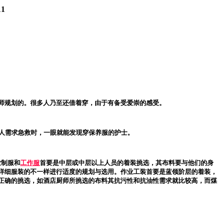
11
师规划的。很多人乃至还借着穿，由于有备受爱崇的感受。
有人需求急救时，一眼就能发现穿保养服的护士。
业制服和
工作服
首要是中层或中层以上人员的着装挑选，其布料要与他们的身
详细服装的不一样进行适度的规划与选用。作业工装首要是蓝领阶层的着装，
正确的挑选，如酒店厨师所挑选的布料其抗污性和抗油性需求就比较高，而煤